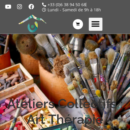
+33 (0)6 38 94 50 68
Lundi - Samedi de 9h à 18h
Ateliers Collectifs :
Art Thérapie