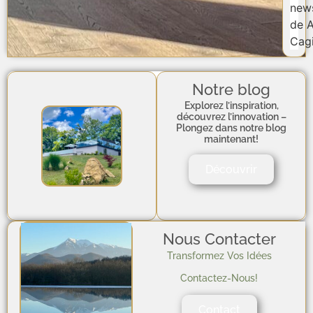
news
de A
Cagi
Notre blog
Explorez l’inspiration,
découvrez l’innovation –
Plongez dans notre blog
maintenant!
Découvrir
Nous Contacter
Transformez Vos Idées
Contactez-Nous!
Contact