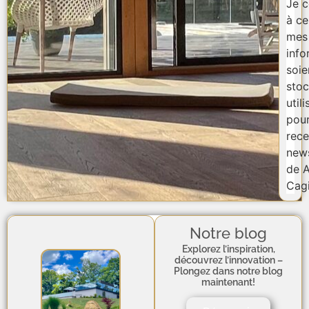
Je 
à ce
mes
info
soie
stoc
util
pou
rece
news
de A
Cagi
Notre blog
Explorez l’inspiration,
découvrez l’innovation –
Plongez dans notre blog
maintenant!