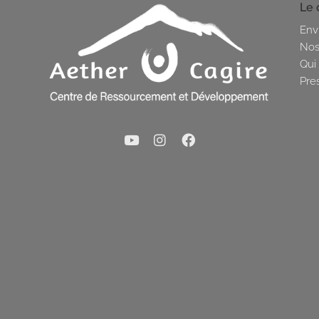
Le 
Env
Nos
Qui
Pre