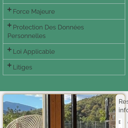
Force Majeure
Protection Des Données
Personnelles
Loi Applicable
Litiges
Re
in
Sect