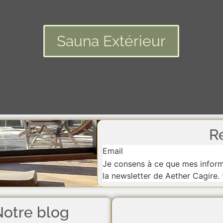
Sauna Extérieur
R
Section
Je consens à ce que mes informa
la newsletter de Aether Cagire.
otre blog