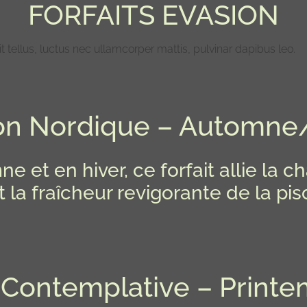
FORFAITS EVASION
t tellus, luctus nec ullamcorper mattis, pulvinar dapibus leo.
on Nordique – Automne
et en hiver, ce forfait allie la 
t la fraîcheur revigorante de la p
 Contemplative – Print