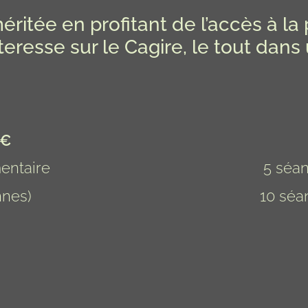
itée en profitant de l’accès à la 
eresse sur le Cagire, le tout dans
 €
entaire
5 séan
nnes)
10 séa