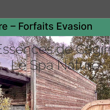
e – Forfaits Evasion
Essences de Cagir
Le Spa Nature