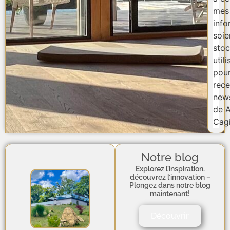
mes
info
soie
stoc
util
pou
rece
news
de A
Cagi
Notre blog
Explorez l’inspiration,
découvrez l’innovation –
Plongez dans notre blog
maintenant!
Découvrir