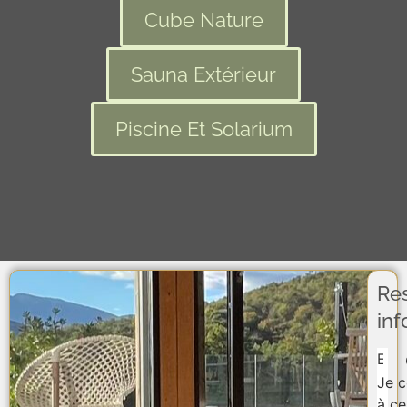
Cube Nature
Sauna Extérieur
Piscine Et Solarium
Re
in
Sect
Je 
à ce