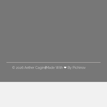
© 2026 Aether Cagire
Made With ❤ By Pichinov