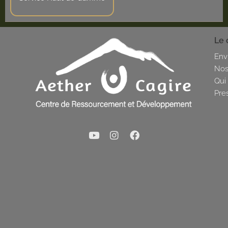
Le 
Env
Nos
Qui
Pre