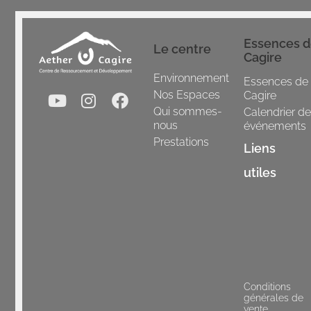
Essences 
Le centre
Cagire
Environnement
Essences de
Nos Espaces
Cagire
Qui sommes-
Calendrier d
nous
événements
Prestations
Liens
utiles
Conditions
générales de
vente