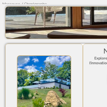
Masseuse / Chorégraphe
N
Explore
l’innovati