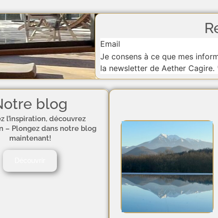
R
Section
Je consens à ce que mes informa
la newsletter de Aether Cagire.
otre blog
z l’inspiration, découvrez
on – Plongez dans notre blog
maintenant!
Découvrir