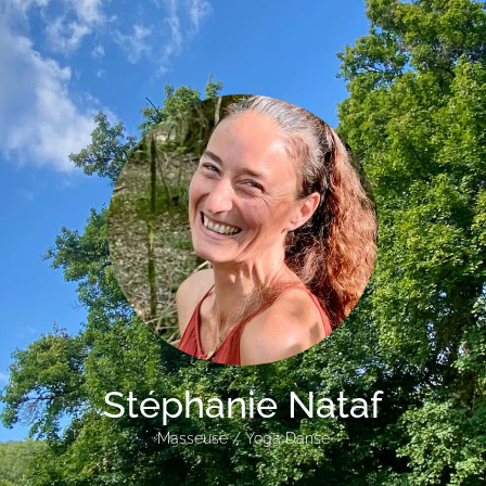
Stéphanie Nataf
Masseuse / Yoga Danse