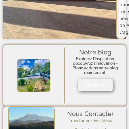
pou
rece
news
de A
Cagi
Notre blog
Explorez l’inspiration,
découvrez l’innovation –
Plongez dans notre blog
maintenant!
Découvrir
Nous Contacter
Transformez Vos Idées