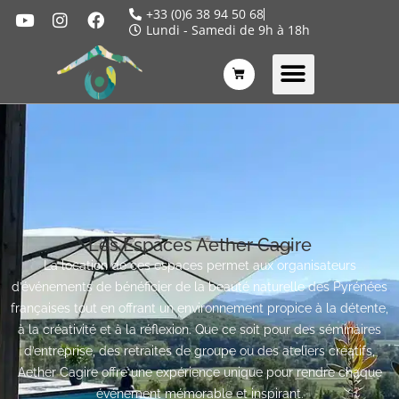
+33 (0)6 38 94 50 68
Lundi - Samedi de 9h à 18h
Les Espaces Aether Cagire
La location de ces espaces permet aux organisateurs
d’événements de bénéficier de la beauté naturelle des Pyrénées
françaises tout en offrant un environnement propice à la détente,
à la créativité et à la réflexion. Que ce soit pour des séminaires
d’entreprise, des retraites de groupe ou des ateliers créatifs,
Aether Cagire offre une expérience unique pour rendre chaque
événement mémorable et inspirant.