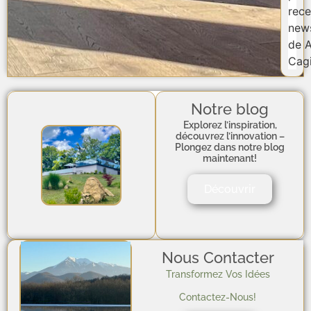
rece
news
de A
Cagi
Notre blog
Explorez l’inspiration,
découvrez l’innovation –
Plongez dans notre blog
maintenant!
Découvrir
Nous Contacter
Transformez Vos Idées
Contactez-Nous!