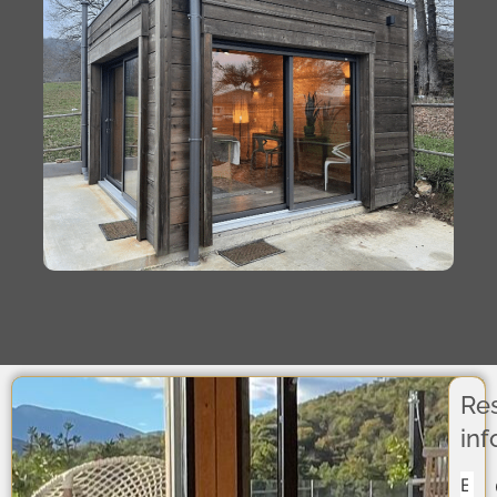
Re
in
Sect