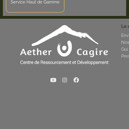
Service Haut de Gamme
Le 
Env
Nos
Qui
Pre