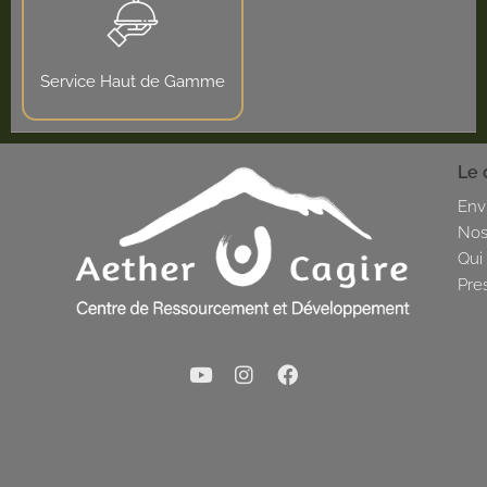
Service Haut de Gamme
Le 
Env
Nos
Qui
Pre