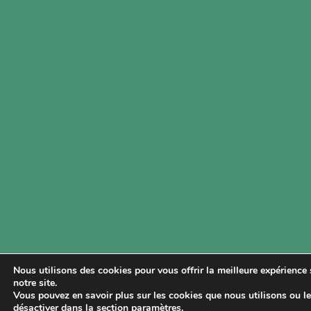
Nous utilisons des cookies pour vous offrir la meilleure expérience 
notre site.
Vous pouvez en savoir plus sur les cookies que nous utilisons ou l
désactiver dans la section
paramètres
.