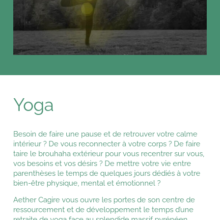
Yoga
Besoin de faire une pause et de retrouver votre calme
intérieur ? De vous reconnecter à votre corps ? De faire
taire le brouhaha extérieur pour vous recentrer sur vous,
vos besoins et vos désirs ? De mettre votre vie entre
parenthèses le temps de quelques jours dédiés à votre
bien-être physique, mental et émotionnel ?
Aether Cagire vous ouvre les portes de son centre de
ressourcement et de développement le temps d’une
retraite de yoga face au splendide massif pyrénéen.