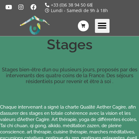
+33 (0)6 38 94 50 68
Lundi - Samedi de 9h à 18h
Stages
Stages bien-être d’un ou plusieurs jours, proposés par des
intervenants des quatre coins de la France. Des séjours
résidentiels pour revenir et être à soi .
Chaque intervenant a signé la charte Qualité Aether Cagire, afin
d’assurer des stages en totale cohérence avec la vision et les
valeurs d’Aether Cagire. Art thérapie, yoga de différentes écoles,
Tai chi chuan, qi gong, aïkido, méditation zazen, de pleine
conscience, art thérapie, cuisine thérapie, marches méditatives,
excursions créatives, pratique du zen, pratiques relaxantes, éveil