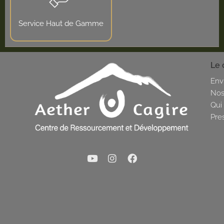
Service Haut de Gamme
Le 
Env
Nos
Qui
Pre