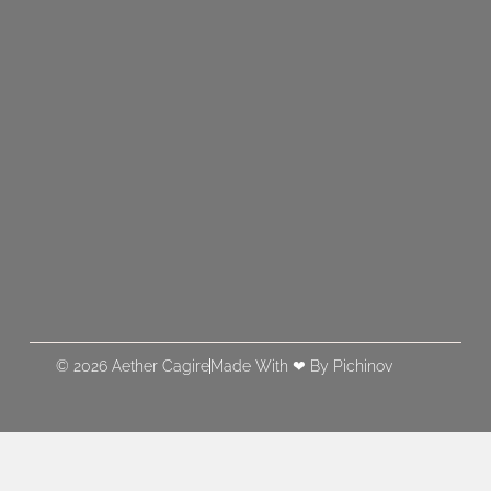
© 2026 Aether Cagire
Made With ❤ By Pichinov