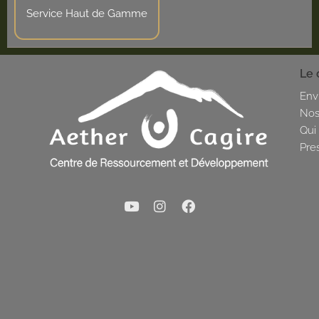
Service Haut de Gamme
Le 
Env
Nos
Qui
Pre