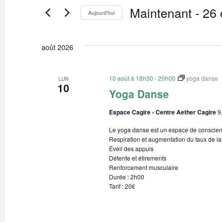
navigation
par
Maintenant
 - 
26 
Aujourd’hui
mot-
de
clé.
Sélectionnez
une
vues
date.
août 2026
Évènements
10 août à 18h30
-
20h00
yoga danse
LUN
10
Yoga Danse
Espace Cagire - Centre Aether Cagire
9
Le yoga danse est un espace de conscienc
Respiration et augmentation du taux de la
Éveil des appuis
Détente et étirements
Renforcement musculaire
Durée : 2h00
Tarif : 20€