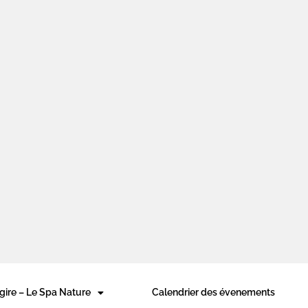
+33 (0)6 38 94 50 68
Lundi 
gire – Le Spa Nature
Calendrier des évenements