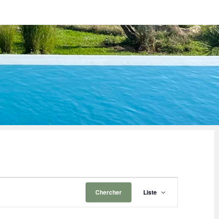
Navigatio
Chercher
Liste
de
vues