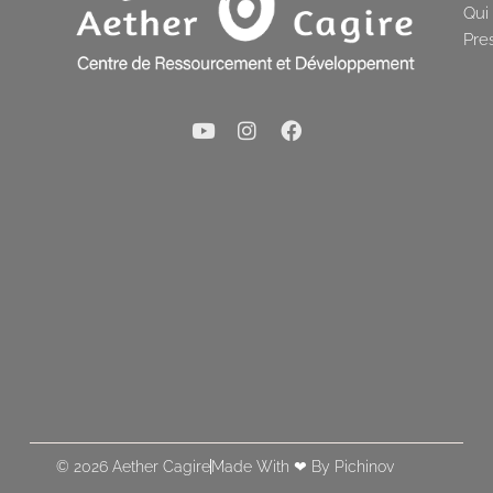
Qui
Pre
© 2026 Aether Cagire
Made With ❤ By Pichinov