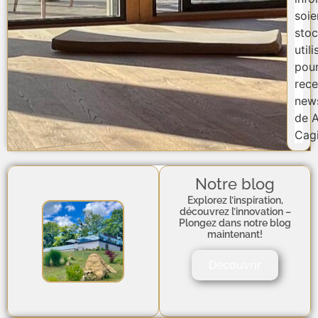
soie
stoc
util
pou
rece
news
de A
Cagi
Notre blog
Explorez l’inspiration,
découvrez l’innovation –
Plongez dans notre blog
maintenant!
Découvrir