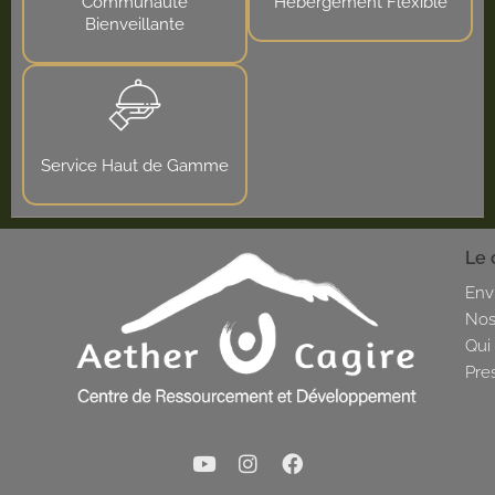
Communauté
Hébergement Flexible
Bienveillante
Service Haut de Gamme
Le 
Env
Nos
Qui
Pre