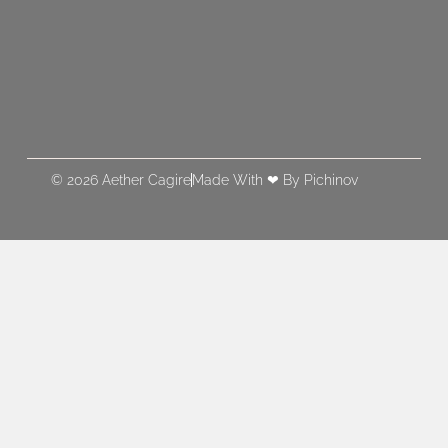
© 2026 Aether Cagire
Made With ❤ By Pichinov