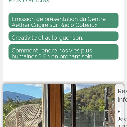
Plus D'articles
Émission de présentation du Centre
Aether Cagire sur Radio Coteaux
Créativité et auto-guérison.
Comment rendre nos vies plus
humaines ? En en prenant soin.
Re
in
Sect
Je 
à ce