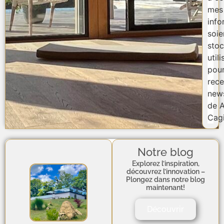
mes
info
soie
stoc
util
pou
rece
news
de A
Cagi
Notre blog
Explorez l’inspiration,
découvrez l’innovation –
Plongez dans notre blog
maintenant!
Découvrir