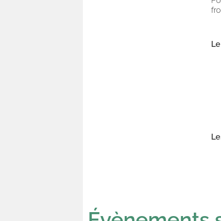
Po
fr
Le
Le
Évènements s