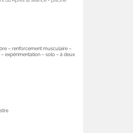
nt ou Après la séance + piscine
libre – renforcement musculaire –
– expérimentation – solo – à deux
stre