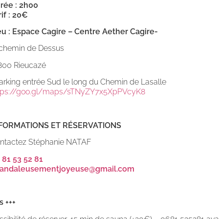
rée : 2h00
rif : 20€
eu : Espace Cagire – Centre Aether Cagire-
 chemin de Dessus
800 Rieucazé
Parking entrée Sud le long du Chemin de Lasalle
tps://goo.gl/maps/sTNyZY7x5XpPVcyK8
FORMATIONS ET RÉSERVATIONS
ntactez Stéphanie NATAF
 81 53 52 81
andaleusementjoyeuse@gmail.com
s +++