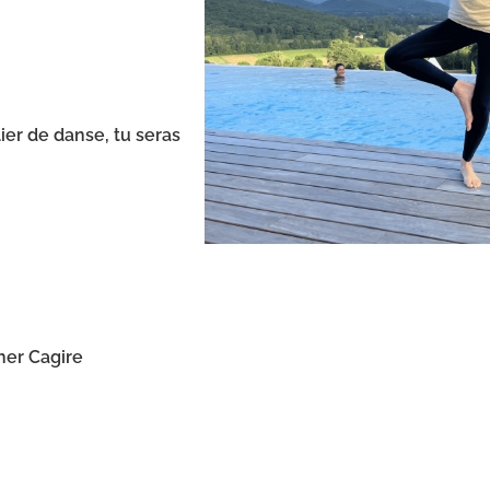
er de danse, tu seras
her Cagire
Je rés