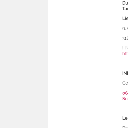
Du
Ta
Li
9,
31
! 
ht
IN
Co
06
Sc
Le