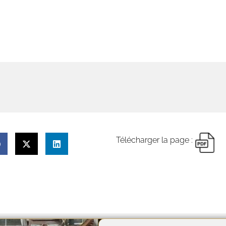
tervenants !
Découvrez nos 
Télécharger la page :