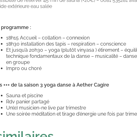
ssibilité de réserver 45 min de sauna (+20€) – 0681 535281 ava
oide extérieure eau salée
 programme :
18h15 Accueil – collation – connexion
18h30 installation des tapis – respiration – conscience
Et jusqu’à 20h30 – yoga (plutôt vinyasa ) étirement – équi
technique fondamentaux de la danse – musicalité – danse 
en groupe
Impro ou choré
s +++ de la saison 3 yoga danse à Aether Cagire
Sauna et piscine
Rdv panier partagé
Un(e) musicien-ne live par trimestre
Une soirée méditation et tirage d’énergie une fois par trime
imilaires