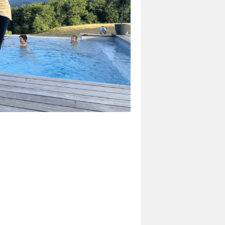
erve !