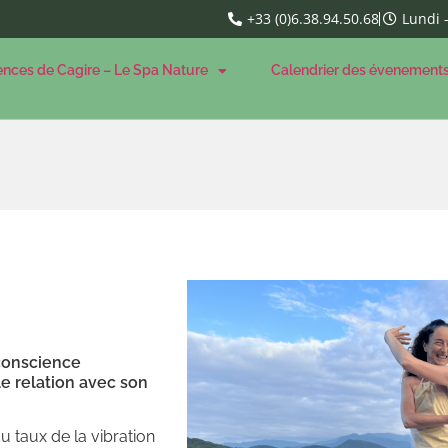
+33 (0)6.38.94.50.68
Lundi 
ences de Cagire – Le Spa Nature
Calendrier des évenement
conscience
e relation avec son
u taux de la vibration