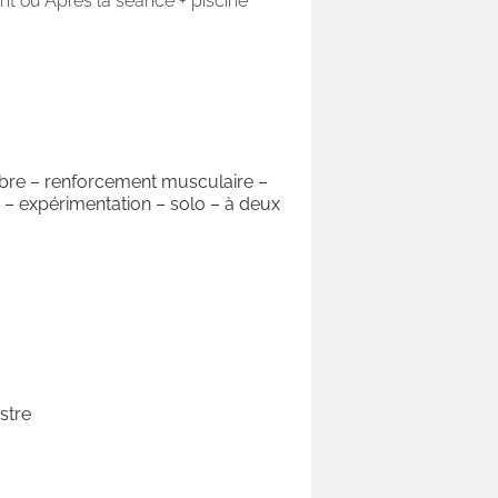
nt ou Après la séance + piscine
libre – renforcement musculaire –
– expérimentation – solo – à deux
stre