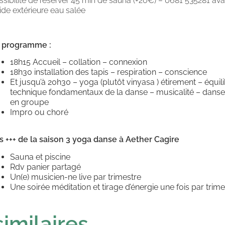
ssibilité de réserver 45 min de sauna (+20€) – 0681 535281 ava
oide extérieure eau salée
 programme :
18h15 Accueil – collation – connexion
18h30 installation des tapis – respiration – conscience
Et jusqu’à 20h30 – yoga (plutôt vinyasa ) étirement – équi
technique fondamentaux de la danse – musicalité – danse 
en groupe
Impro ou choré
s +++ de la saison 3 yoga danse à Aether Cagire
Sauna et piscine
Rdv panier partagé
Un(e) musicien-ne live par trimestre
Une soirée méditation et tirage d’énergie une fois par trime
imilaires