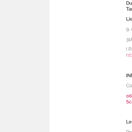
Du
Ta
Li
9,
31
! 
ht
IN
Co
06
Sc
Le