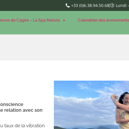
+33 (0)6.38.94.50.68
Lundi 
ences de Cagire – Le Spa Nature
Calendrier des évenement
conscience
e relation avec son
u taux de la vibration