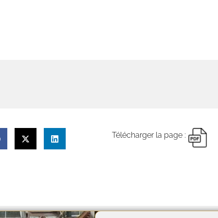
tervenants !
Découvrez nos 
Télécharger la page :