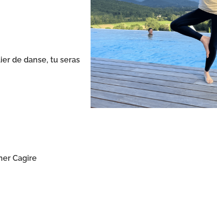
er de danse, tu seras
her Cagire
Je rés