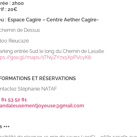
rée : 2h00
rif : 20€
eu : Espace Cagire – Centre Aether Cagire-
 chemin de Dessus
800 Rieucazé
Parking entrée Sud le long du Chemin de Lasalle
tps://goo.gl/maps/sTNyZY7x5XpPVcyK8
FORMATIONS ET RÉSERVATIONS
ntactez Stéphanie NATAF
 81 53 52 81
andaleusementjoyeuse@gmail.com
s +++