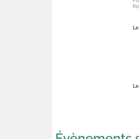
Po
fr
Le
Le
Évènements s