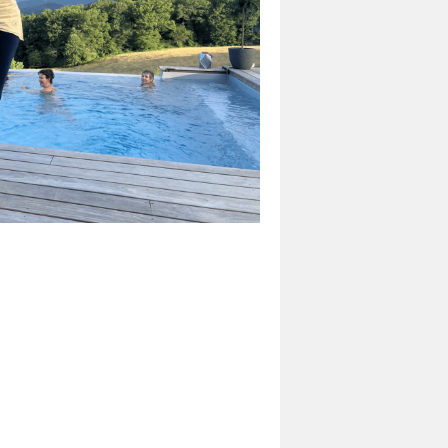
erve !