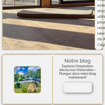
soie
stoc
util
pou
rece
news
de A
Cagi
Notre blog
Explorez l’inspiration,
découvrez l’innovation –
Plongez dans notre blog
maintenant!
Découvrir