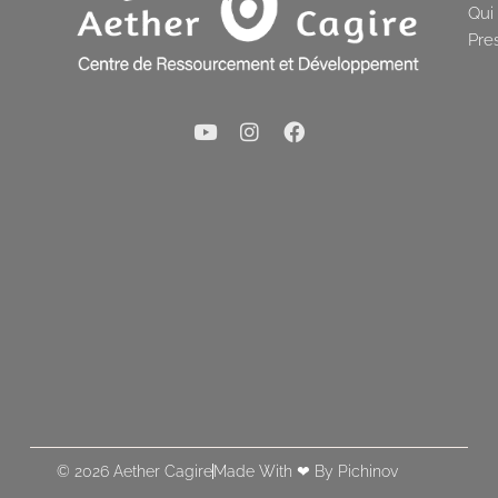
Qui
Pre
© 2026 Aether Cagire
Made With ❤ By Pichinov