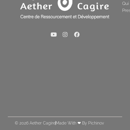
Qui
Pre
© 2026 Aether Cagire
Made With ❤ By Pichinov