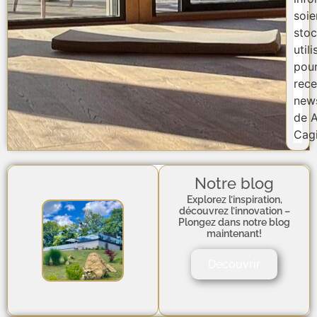
soie
stoc
util
pou
rece
news
de A
Cagi
Notre blog
Explorez l’inspiration,
découvrez l’innovation –
Plongez dans notre blog
maintenant!
Découvrir